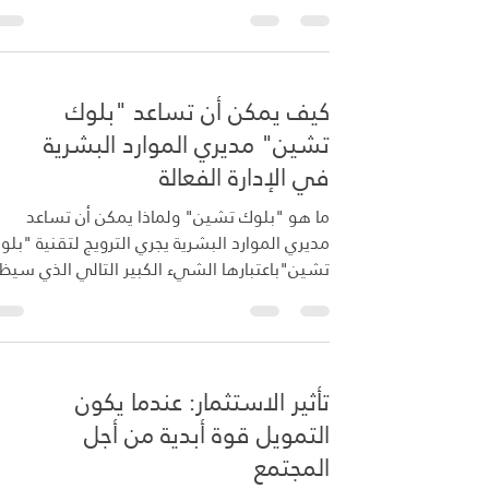
المالية"...
كيف يمكن أن تساعد "بلوك
تشين" مديري الموارد البشرية
في الإدارة الفعالة
ما هو "بلوك تشين" ولماذا يمكن أن تساعد
مديري الموارد البشرية يجري الترويج لتقنية "بلو
تشين"باعتبارها الشيء الكبير التالي الذي سيظ
في مجال أنظمة الدفاتر الموزعة، حيث يعمل "بل
تشين"من خلال الاحتفاظ بقاعدة بيانات للسجلات
حيث يتم تخزين كل سجل في شكل مفتاح مشفر
وحيث يمكن المصادقة على كل سجل للتأكد من
تأثير الاستثمار: عندما يكون
دقته وافصاحه. على سبيل المثال، لا يتم إجراء أي
تغييرات على السجلات إلا بعد مصادقة هذه
التمويل قوة أبدية من أجل
التغييرات من قِبل بقية المستخدمين في النظام
المجتمع
بحيث لا يتم تخزين البيانات الخاطئة وغير الصحيحة