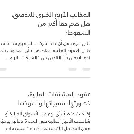
الاقتصادية الحرة في منطقة الإمارات العربية
المكاتب الأربع الكبرى للتدقيق،
المتحدة؛ فإذا كانت الشركات مسجلة في هذه
المناطق الحرة، فلن تضطر لدفع أي ضرائب أيضًا،
هل هم حقا أكبر من
هذه السياسات الصديقة للمستثمرين هي التي
السقوط؟
أدت إلى تحول الإمارات من صحراء إلى مركز اقتص
على الرغم من أن عدد شركات التدقيق قد انخف
خلال العقود القليلة الماضية، إلا أن المخاوف تتجه
نحو الإيمان بأن الناجين من "الشركات الأربع...
عقود المشتقات المالية،
خطورتها، مميزاتها و نفوذها
إذا كنت متصلاً بأي نوع من الأسواق المالية أو
شاهدت الأخبار المالية حتى لمدة 5 دقائق يوميًا
فمن المحتمل أنك سمعت كلمة "المشتقات