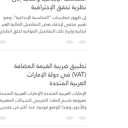
البنوك. قام هؤلاء الجواهريون برشوة مسؤولي
نظرية تحقق الإحترافية
البنك الذين أساءوا استخدام صلاحياتهم في منح
إن ظهور ممارسات "المحاسبة الإبداعية"، وهو
هذه القروض. بعد اكتشاف عملية احتيال نيراف م
تعبير مخفي لإخفاء بعض التفاصيل المالية الغير
ايجابية وإبراز تلك التفاصيل المواتية لخلق انطباع
عن مركز مالي سليم للمنشأة، قد تغير في مهنة
المحاسبة اذا كان الهدف المزيد من المصداقية. إن
لحقيقة معروفة أن الأزمة الاقتصادية الأخيرة قد
شهدت ارتباكا لدي الشركات التي لم تكن لديها
تطبيق ضريبة القيمة المضافة
دفاتر محاسبية منتظمة وقد أدى ذلك إلى موقف
تضطر فيه الهيئات المهنية للمحاسبين إلى التدخ
(VAT) في دولة الإمارات
بشكل متكرر للفصل في مسائل موثوقية نظرية
العربية المتحدة
معينة على الأخرى. تماماً كما كان عل
الإمارات العربية المتحدة (الإمارات العربية المتحدة)
معروفة باسم الملاذ الضريبي للشركات الصغيرة
والأجور، وهذا الوضع موجود منذ أكثر من عقدين،
فإن دولة الإمارات لديها ضريبة الدخل صفر، فمثلا
قبل عام 2018 لم تكن هناك ضرائب كبيرة غير
مباشرة، وحاليا هناك العديد من المناطق