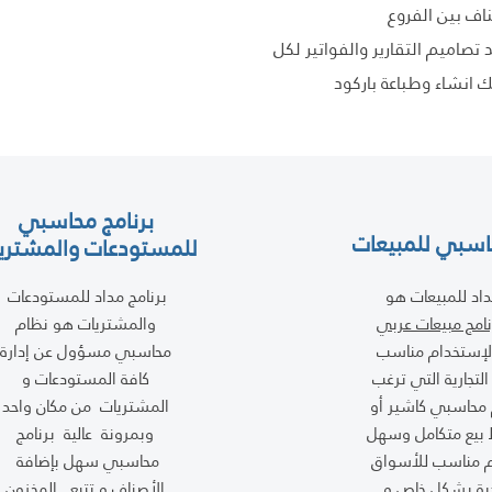
ناف بين الفروع
تصاميم التقارير والفواتير لكل
انشاء وطباعة باركود
برنامج محاسبي
حاسبي للمبيعات
للمستودعات والمشتري
للاستفسار أو للاشتراك 
اد للمبيعات هو
برنامج مداد للمستودعات
150
امج مبيعات عربي
والمشتريات هو نظام
74
إستخدام مناسب
محاسبي مسؤول عن إدارة
91
لتجارية التي ترغب
كافة المستودعات و
محاسبي كاشير أو
المشتريات من مكان واحد
للحصول على حساب
 بيع متكامل وسهل
وبمرونة عالية برنامج
م مناسب للأسواق
محاسبي سهل بإضافة
ية بشكل خاص و
الأصناف و تتبع المخزون