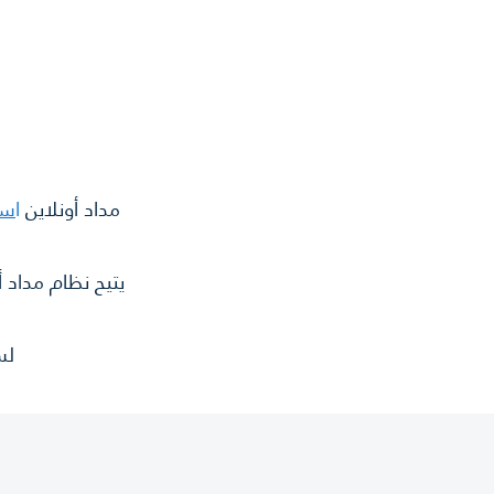
الرئيسية
المميزات
Medad ERP
مداد أونلاين
ا
سه
يتيح نظام مداد أ
لس