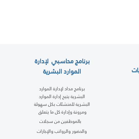
برنامج محاسبي لإدارة
ات
الموارد البشرية
بنظام مداد اونلاين تواصل معنا
0
539
060
برنامج مداد لإدارة الموارد
0550
9111
البشرية يتيح إدارة الموارد
البشرية للمنشئات بكل سهولة
05333102
ومرونة وإدارة كل ما يتعلق
 تجريبي لمداد اون لاين
بالموظفين
من سجلات
والحضور والرواتب والإجازات