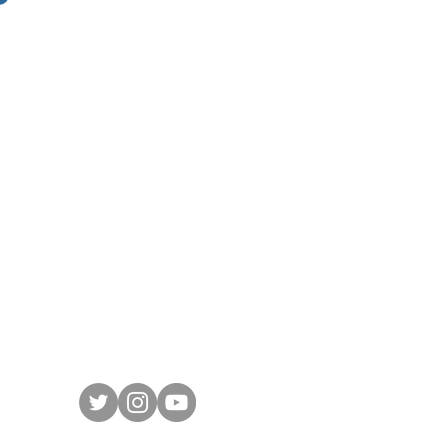
مداد
Medad ERP
أفضل برنامج محاسبة سحابي متكامل يمكنك من
متابعة حساباتك من أي مكان
برنامج محاسبي عربي معتمد من هيئة الزكاة والض
ومستخدم من قبل الآف المستخدمين في السع
وحول العالم برنامج حسابات سهل و مرن يلبي
احتياجات معظم القطاعات التجارية والخدمية والصن