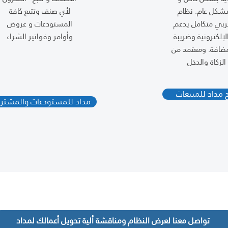
إرسال
 بشكل عام. نظام
لأي صنف وتتبع كافة
ربي متكامل يدعم
المستودعات و عروض
الإلكترونية وضريبة
وأوامر وفواتير الشراء
مضافة. ومعتمد من
الزكاة والدخل
ج مداد للمبيعات
مداد للمستودعات والمشتري
تواصل معنا لعرض النظام ومناقشة ألية تحويل أعمالك لمداد