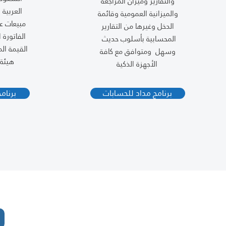
والتقارير وميزان المراجعة
العربية
والميزانية العمومية وقائمة
مبيعات ع
الدخل وغيرها من التقارير
الفاتورة 
المحسابية بأسلوب حديث
القيمة ال
وسهل ومتوافق مع كافة
هيئة 
الأجهزة الذكية
برنامج مداد للحسابات
برنام