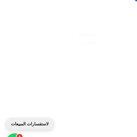
تواصل معنا
ة و المتوسطة
السعودية
ات
:واتساب
920010396
المجوهرات
 الأجهزة الطبية
من خارج السعودية
عيات الخيرية
واتساب:
مل
+966920010396
ك والبلاط
المطابخ
ر الصغيرة
لاستفسارات المبيعات