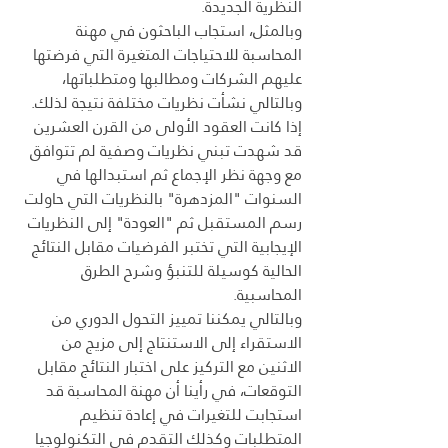
النظرية الجديدة.
وبالمثل، استجاب الباحثون في مهنة 
المحاسبة للاحتياجات المتغيرة التي فرضتها 
عليهم الشركات ومطالبها ومتطلباتها، 
وبالتالي نشأت نظريات مختلفة نتيجة لذلك.
إذا كانت العقود الأولى من القرن العشرين 
قد شهدت تبني نظريات وصفية لم تتوافق 
مع وجهة نظر الإجماع ثم استبدالها في 
السنوات "المزدهرة" بالنظريات التي حاولت 
رسم المستقبل ثم "العودة" إلى النظريات 
الإيجابية التي تختبر الفرضيات مقابل النتائج 
الحالية كوسيلة للتنبؤ وشرح الطرق 
المحاسبية.
وبالتالي يمكننا تمييز التحول الدوري من 
الاستقراء إلى الاستنتاج إلى مزيج من 
الاثنين مع التركيز على اختبار النتائج مقابل 
التوقعات، في رأينا أن مهنة المحاسبة قد 
استجابت للتغيرات في إعادة تنظيم 
المتطلبات وكذلك التقدم في التكنولوجيا 