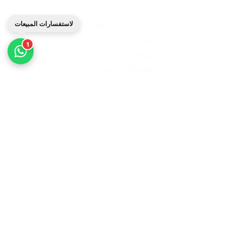
واتساب الدعم الفني
دليل استخدام النظام
لاستفسارات المبيعات
التدريب
1
المقالات
الفاتورة الإلكترونية
عملاؤنا
الأسئلة الشائعة
مميزات مداد
الشروط و الأحكام
سياسة الخصوصية
للشركاء الجدد
انضم إلينا
طلب حساب تجريبي
تواصل معنا